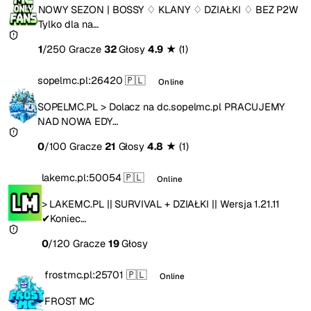
NOWY SEZON | BOSSY ♢ KLANY ♢ DZIAŁKI ♢ BEZ P2W
Tylko dla na…
1
/250 Gracze
32
Głosy
4.9
★
(1)
sopelmc.pl:26420
🇵🇱
Online
SOPELMC.PL > Dolacz na dc.sopelmc.pl PRACUJEMY
NAD NOWA EDY…
0
/100 Gracze
21
Głosy
4.8
★
(1)
lakemc.pl:50054
🇵🇱
Online
> LAKEMC.PL || SURVIVAL + DZIAŁKI || Wersja 1.21.11
✔Koniec…
0
/120 Gracze
19
Głosy
frostmc.pl:25701
🇵🇱
Online
FROST MC