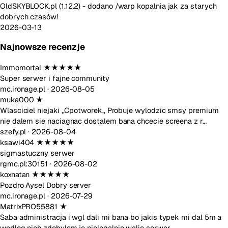
OldSKYBLOCK.pl (1.12.2) - dodano /warp kopalnia jak za starych
dobrych czasów!
2026-03-13
Najnowsze recenzje
Immomortal
★★★★★
Super serwer i fajne community
mc.ironage.pl ·
2026-08-05
muka000
★
Wlasciciel niejaki ,,Cpotworek,, Probuje wylodzic smsy premium
nie dalem sie naciagnac dostalem bana chcecie screena z r…
szefy.pl ·
2026-08-04
ksawi404
★★★★★
sigmastuczny serwer
rgmc.pl:30151 ·
2026-08-02
koxnatan
★★★★★
Pozdro Aysel Dobry server
mc.ironage.pl ·
2026-07-29
MatrixPRO55881
★
Saba administracja i wgl dali mi bana bo jakis typek mi dal 5m a
wedlog nich zdobylem je nielegalnie walic serwer