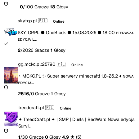
0
/100 Gracze
18
Głosy
skytop.pl
🇵🇱
Online
SKYTOP.PL ● OneBlock ● 15.08.2026 ● 18:00 ᴘɪᴇʀᴡꜱᴢᴀ
ᴇᴅʏᴄᴊᴀ ʟ…
2
/2026 Gracze
1
Głosy
gg.mckc.pl:25790
🇵🇱
Online
⭐ MCKC.PL ✨ Super serwery minecraft! 1.8-26.2 ♦ ɴᴏᴡᴀ
ᴇᴅʏᴄᴊᴀ…
2516
/0 Gracze
1
Głosy
treedcraft.pl
🇵🇱
Online
✦ TreedCraft.pl ✦ | SMP | Duels | BedWars Nowa edycja
Survi…
1
/30 Gracze
0
Głosy
4.9
★
(5)