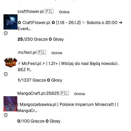
craftflower.pl
🇵🇱
Online
✿ CraftFlower.pl ✿ [1.16 - 26.1.2] ✨ Sobota o 20:00 ➜
Event…
25
/250 Gracze
0
Głosy
mcfest.pl
🇵🇱
Online
⚡ McFest.pl ⚡ | 1.21+ | Wbijaj do nas! Będą nowości .
BEZ P…
1
/1337 Gracze
0
Głosy
MangoCraft.pl:25625
🇵🇱
Online
| Mangozjebawka.pl | Polskie Imperium Minecraft | |
MangoCr…
0
/100 Gracze
0
Głosy