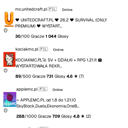
mc.unitedcraft.pl
🇵🇱
Online
❤️ UNITEDCRAFT.PL ❤️ 26.2 ❤️ SURVIVAL (ONLY
PREMIUM) ❤️ WYSTART…
30
/100 Gracze
1 044
Głosy
kociakmc.pl
🇵🇱
Online
KOCIAKMC.PL🚀 SV + DZIAŁKI + RPG 1.21.11 🏫
WYSTARTOWAŁA REKR…
89
/500 Gracze
731
Głosy
4.6
★
(7)
applemc.pl
🇵🇱
Online
⭐ APPLEMC.PL od 1.8 do 1.21.10
SkyBlock,Duels,Ekonomia,OneB…
288
/1000 Gracze
709
Głosy
4.8
★
(2)