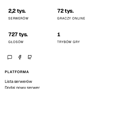
2,2 tys.
72 tys.
SERWERÓW
GRACZY ONLINE
727 tys.
1
GŁOSÓW
TRYBÓW GRY
PLATFORMA
Lista serwerów
Dodaj nowy serwer
Statystyki platformy
SPOŁECZNOŚĆ
Discord
Kalendarz wydarzeń
Dokumentacja API