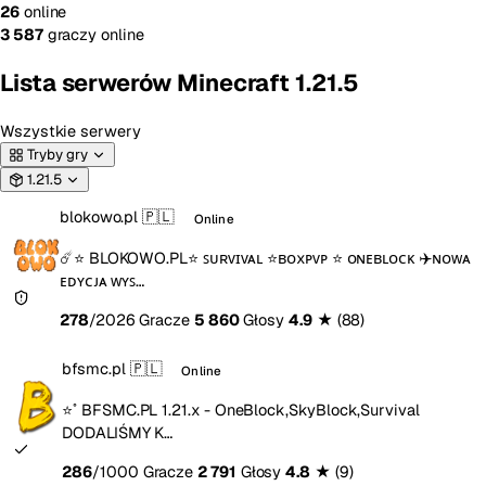
26
online
3 587
graczy online
Lista serwerów Minecraft 1.21.5
Wszystkie serwery
Tryby gry
1.21.5
blokowo.pl
🇵🇱
Online
☄️⭐ BLOKOWO.PL⭐ ꜱᴜʀᴠɪᴠᴀʟ ⭐ʙᴏxᴘᴠᴘ ⭐ ᴏɴᴇʙʟᴏᴄᴋ ✈️ɴᴏᴡᴀ
ᴇᴅʏᴄᴊᴀ ᴡʏꜱ…
278
/2026 Gracze
5 860
Głosy
4.9
★
(88)
bfsmc.pl
🇵🇱
Online
⭐˚ BFSMC.PL 1.21.x - OneBlock,SkyBlock,Survival
DODALIŚMY K…
286
/1000 Gracze
2 791
Głosy
4.8
★
(9)