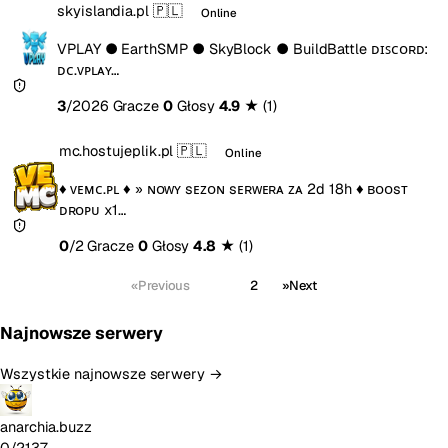
skyislandia.pl
🇵🇱
Online
VPLAY ● EarthSMP ● SkyBlock ● BuildBattle ᴅɪꜱᴄᴏʀᴅ:
ᴅᴄ.ᴠᴘʟᴀʏ…
3
/2026 Gracze
0
Głosy
4.9
★
(1)
mc.hostujeplik.pl
🇵🇱
Online
♦ ᴠᴇᴍᴄ.ᴘʟ ♦ » ɴᴏᴡʏ sᴇᴢᴏɴ sᴇʀᴡᴇʀᴀ ᴢᴀ 2d 18h ♦ ʙᴏᴏsᴛ
ᴅʀᴏᴘᴜ x1…
0
/2 Gracze
0
Głosy
4.8
★
(1)
«
Previous
1
2
»
Next
Najnowsze serwery
Wszystkie najnowsze serwery →
anarchia.buzz
0/2137