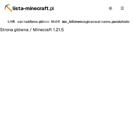
lista-minecraft
.pl
ka
zagłosował na
bfsmc.pl
lex_killmen
zagłosował na
mc.pandoholicy.p
8min
LIVE
GŁOS
Strona główna
/
Minecraft 1.21.5