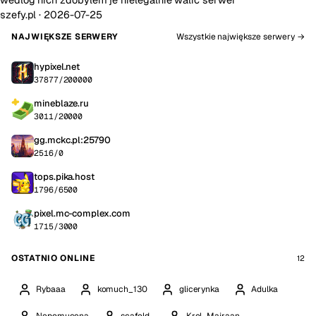
szefy.pl ·
2026-07-25
NAJWIĘKSZE SERWERY
Wszystkie największe serwery →
hypixel.net
37877/200000
mineblaze.ru
3011/20000
gg.mckc.pl:25790
2516/0
tops.pika.host
1796/6500
pixel.mc-complex.com
1715/3000
OSTATNIO ONLINE
12
Rybaaa
komuch_130
glicerynka
Adulka