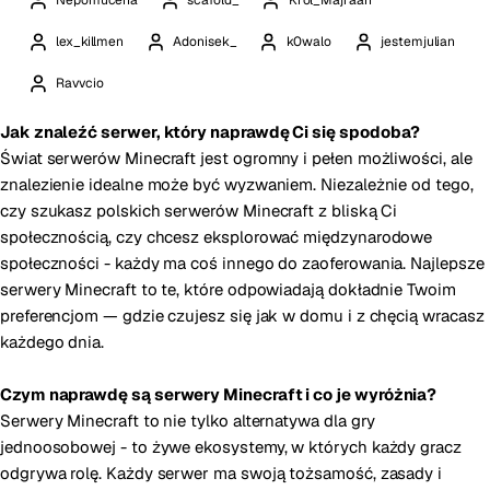
Nepomucena
scafold_
Krol_Majraan
lex_killmen
Adonisek_
k0walo
jestemjulian
Ravvcio
Jak znaleźć serwer, który naprawdę Ci się spodoba?
Świat serwerów Minecraft jest ogromny i pełen możliwości, ale
znalezienie idealne może być wyzwaniem. Niezależnie od tego,
czy szukasz polskich serwerów Minecraft z bliską Ci
społecznością, czy chcesz eksplorować międzynarodowe
społeczności - każdy ma coś innego do zaoferowania. Najlepsze
serwery Minecraft to te, które odpowiadają dokładnie Twoim
preferencjom — gdzie czujesz się jak w domu i z chęcią wracasz
każdego dnia.
Czym naprawdę są serwery Minecraft i co je wyróżnia?
Serwery Minecraft to nie tylko alternatywa dla gry
jednoosobowej - to żywe ekosystemy, w których każdy gracz
odgrywa rolę. Każdy serwer ma swoją tożsamość, zasady i