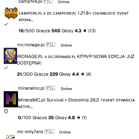
campfire.pl
🇵🇱
Online
ᴄᴀᴍᴘꜰɪʀᴇ.ᴘʟ x ᴅᴄ.ᴄᴀᴍᴘꜰɪʀᴇ.ᴘʟ 1.21.8+ ᴄʜᴜɴʙʟᴏᴄᴋ: ᴇᴠᴇɴᴛ
ᴀᴘᴏᴋᴀ…
16
/500 Gracze
565
Głosy
4.3
★
(13)
mc.ironage.pl
🇵🇱
Online
IRONAGE.PL x ᴅᴄ.ɪʀᴏɴᴀɢᴇ.ᴘʟ KITPVP! NOWA EDYCJA JUŻ
DOSTĘPNA!
21
/300 Gracze
229
Głosy
4.4
★
(4)
mineralmc.pl
🇵🇱
Online
MineralMC.pl Survival + Ekonomia 26.2 ⚡ᴇᴠᴇɴᴛ ᴏᴛᴡᴀʀᴄɪᴀ
ɴᴇᴛʜᴇ…
0
/100 Gracze
35
Głosy
4.8
★
(1)
mc-only.fans
🇵🇱
Online