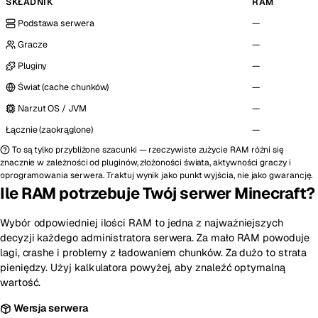
SKŁADNIK
RAM
Podstawa serwera
—
Gracze
—
Pluginy
—
Świat (cache chunków)
—
Narzut OS / JVM
—
Łącznie (zaokrąglone)
—
To są tylko przybliżone szacunki — rzeczywiste zużycie RAM różni się
znacznie w zależności od pluginów, złożoności świata, aktywności graczy i
oprogramowania serwera. Traktuj wynik jako punkt wyjścia, nie jako gwarancję.
Ile RAM potrzebuje Twój serwer Minecraft?
Wybór odpowiedniej ilości RAM to jedna z najważniejszych
decyzji każdego administratora serwera. Za mało RAM powoduje
lagi, crashe i problemy z ładowaniem chunków. Za dużo to strata
pieniędzy. Użyj kalkulatora powyżej, aby znaleźć optymalną
wartość.
Wersja serwera