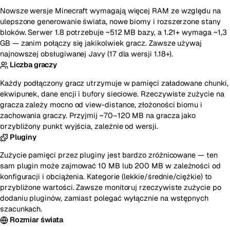
Nowsze wersje Minecraft wymagają więcej RAM ze względu na
ulepszone generowanie świata, nowe biomy i rozszerzone stany
bloków. Serwer 1.8 potrzebuje ~512 MB bazy, a 1.21+ wymaga ~1,3
GB — zanim połączy się jakikolwiek gracz. Zawsze używaj
najnowszej obsługiwanej Javy (17 dla wersji 1.18+).
Liczba graczy
Każdy podłączony gracz utrzymuje w pamięci załadowane chunki,
ekwipunek, dane encji i bufory sieciowe. Rzeczywiste zużycie na
gracza zależy mocno od view-distance, złożoności biomu i
zachowania graczy. Przyjmij ~70–120 MB na gracza jako
przybliżony punkt wyjścia, zależnie od wersji.
Pluginy
Zużycie pamięci przez pluginy jest bardzo zróżnicowane — ten
sam plugin może zajmować 10 MB lub 200 MB w zależności od
konfiguracji i obciążenia. Kategorie (lekkie/średnie/ciężkie) to
przybliżone wartości. Zawsze monitoruj rzeczywiste zużycie po
dodaniu pluginów, zamiast polegać wyłącznie na wstępnych
szacunkach.
Rozmiar świata