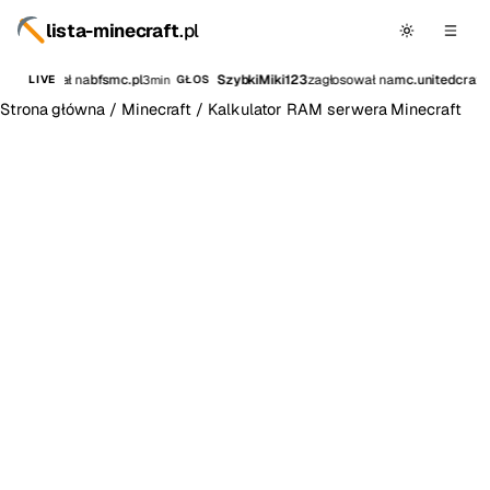
lista-minecraft
.pl
s
zagłosował na
bfsmc.pl
SzybkiMiki123
zagłosował na
mc.unitedcraft.
3min
LIVE
GŁOS
Strona główna
/
Minecraft
/
Kalkulator RAM serwera Minecraft