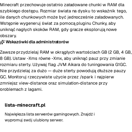
Minecraft przechowuje ostatnio załadowane chunki w RAM dla
szybkiego dostępu. Rozmiar świata na dysku to wskaźnik tego,
ile danych chunkowych może być jednocześnie załadowanych.
Wstępnie wygeneruj świat za pomocą pluginu Chunky, aby
uniknąć nagłych skoków RAM, gdy gracze eksplorują nowe
obszary.
Wskazówki dla administratorów
Zawsze przydzielaj RAM w okrągłych wartościach GB (2 GB, 4 GB,
8 GB). Ustaw -Xms równe -Xmx, aby uniknąć pauz przy zmianie
rozmiaru sterty. Używaj flag JVM Aikara do tuningowania G1GC.
Nie przydzielaj za dużo — duże sterty powodują dłuższe pauzy
GC. Monitoruj rzeczywiste użycie przez /spark i najpierw
zmniejsz view-distance oraz simulation-distance przy
problemach z lagami.
lista-minecraft.pl
Największa lista serwerów gamingowych. Znajdź i
wypromuj swój ulubiony serwer.