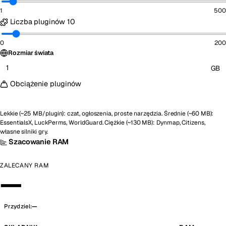
1
500
Liczba pluginów
10
0
200
Rozmiar świata
GB
Obciążenie pluginów
Lekkie
Średnie
Ciężkie
Lekkie (~25 MB/plugin): czat, ogłoszenia, proste narzędzia. Średnie (~60 MB):
EssentialsX, LuckPerms, WorldGuard. Ciężkie (~130 MB): Dynmap, Citizens,
własne silniki gry.
Szacowanie RAM
ZALECANY RAM
—
Przydziel:
—