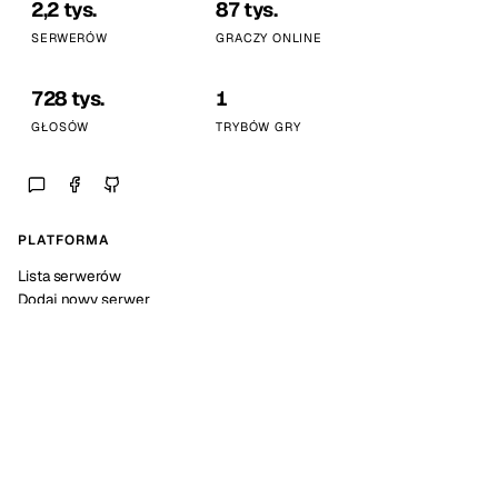
2,2 tys.
87 tys.
SERWERÓW
GRACZY ONLINE
728 tys.
1
GŁOSÓW
TRYBÓW GRY
PLATFORMA
Lista serwerów
Dodaj nowy serwer
Statystyki platformy
SPOŁECZNOŚĆ
Discord
Kalendarz wydarzeń
Dokumentacja API