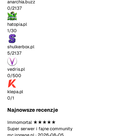
anarchia.buzz
0/2137
hatopia.pl
1/30
shulkerbox.pl
5/2137
vedris.pl
0/500
klepa.pl
0/1
Najnowsze recenzje
Immomortal
★★★★★
Super serwer i fajne community
mc.ironage.pl ·
2026-08-05