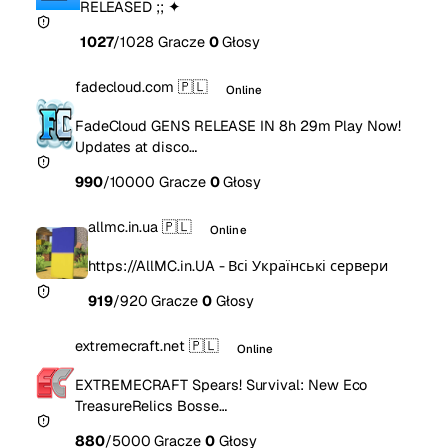
RELEASED ;; ✦
1027
/1028 Gracze
0
Głosy
fadecloud.com
🇵🇱
Online
FadeCloud GENS RELEASE IN 8h 29m Play Now!
Updates at disco…
990
/10000 Gracze
0
Głosy
allmc.in.ua
🇵🇱
Online
https://AllMC.in.UA - Всі Українські сервери
919
/920 Gracze
0
Głosy
extremecraft.net
🇵🇱
Online
EXTREMECRAFT Spears! Survival: New Eco
TreasureRelics Bosse…
880
/5000 Gracze
0
Głosy