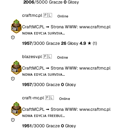
2006
/5000 Gracze
0
Głosy
craftmc.pl
🇵🇱
Online
CraftMC.PL ➟ Strona WWW: www.craftmc.pl
ɴᴏᴡᴀ ᴇᴅʏᴄᴊᴀ ꜱᴜʀᴠɪᴠᴀ…
1957
/3000 Gracze
26
Głosy
4.9
★
(1)
blazesv.pl
🇵🇱
Online
CraftMC.PL ➟ Strona WWW: www.craftmc.pl
ɴᴏᴡᴀ ᴇᴅʏᴄᴊᴀ ꜱᴜʀᴠɪᴠᴀ…
1957
/3000 Gracze
0
Głosy
craft-mc.pl
🇵🇱
Online
CraftMC.PL ➟ Strona WWW: www.craftmc.pl
ɴᴏᴡᴀ ᴇᴅʏᴄᴊᴀ ꜰʀᴇᴇʙᴜɪ…
1951
/3000 Gracze
0
Głosy