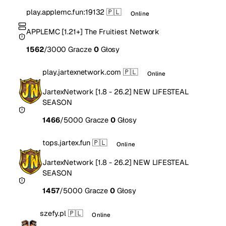
play.applemc.fun:19132
🇵🇱
Online
APPLEMC [1.21+] The Fruitiest Network
1562
/3000 Gracze
0
Głosy
play.jartexnetwork.com
🇵🇱
Online
JartexNetwork [1.8 - 26.2] NEW LIFESTEAL
SEASON
1466
/5000 Gracze
0
Głosy
tops.jartex.fun
🇵🇱
Online
JartexNetwork [1.8 - 26.2] NEW LIFESTEAL
SEASON
1457
/5000 Gracze
0
Głosy
szefy.pl
🇵🇱
Online