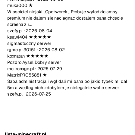
muka000
★
Wlasciciel niejaki ,,Cpotworek,, Probuje wylodzic smsy
premium nie dalem sie naciagnac dostalem bana chcecie
screena z r…
szefy.pl ·
2026-08-04
ksawi404
★★★★★
sigmastuczny serwer
rgmc.pl:30151 ·
2026-08-02
koxnatan
★★★★★
Pozdro Aysel Dobry server
mc.ironage.pl ·
2026-07-29
MatrixPRO55881
★
Saba administracja i wgl dali mi bana bo jakis typek mi dal
5m a wedlog nich zdobylem je nielegalnie walic serwer
szefy.pl ·
2026-07-25
lista-minecraft.pl