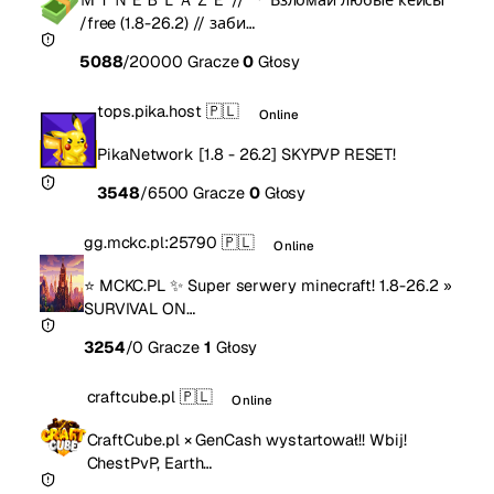
/free (1.8-26.2) // заби…
5088
/20000 Gracze
0
Głosy
tops.pika.host
🇵🇱
Online
PikaNetwork [1.8 - 26.2] SKYPVP RESET!
3548
/6500 Gracze
0
Głosy
gg.mckc.pl:25790
🇵🇱
Online
⭐ MCKC.PL ✨ Super serwery minecraft! 1.8-26.2 »
SURVIVAL ON…
3254
/0 Gracze
1
Głosy
craftcube.pl
🇵🇱
Online
CraftCube.pl × GenCash wystartował!! Wbij!
ChestPvP, Earth…