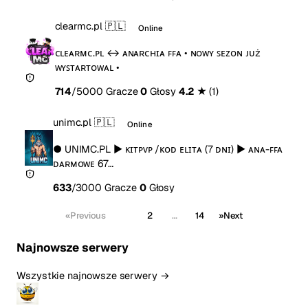
clearmc.pl
🇵🇱
Online
ᴄʟᴇᴀʀᴍᴄ.ᴘʟ ↔ ᴀɴᴀʀᴄʜɪᴀ ꜰꜰᴀ • ɴᴏᴡʏ ꜱᴇᴢᴏɴ ᴊᴜż
ᴡʏꜱᴛᴀʀᴛᴏᴡᴀʟ •
714
/5000 Gracze
0
Głosy
4.2
★
(1)
unimc.pl
🇵🇱
Online
● UNIMC.PL ▶ ᴋɪᴛᴘᴠᴘ /ᴋᴏᴅ ᴇʟɪᴛᴀ (7 ᴅɴɪ) ▶ ᴀɴᴀ-ꜰꜰᴀ
ᴅᴀʀᴍᴏᴡᴇ 67…
633
/3000 Gracze
0
Głosy
«
Previous
1
2
…
14
»
Next
Najnowsze serwery
Wszystkie najnowsze serwery →