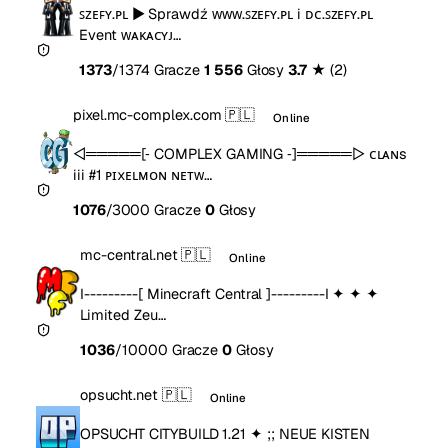
ꜱᴢᴇꜰʏ.ᴘʟ ▶ Sprawdź ᴡᴡᴡ.ꜱᴢᴇꜰʏ.ᴘʟ i ᴅᴄ.ꜱᴢᴇꜰʏ.ᴘʟ
Event ᴡᴀᴋᴀᴄʏᴊ…
1373
/1374 Gracze
1 556
Głosy
3.7
★
(2)
pixel.mc-complex.com
🇵🇱
Online
◁═════[‐ COMPLEX GAMING ‐]═════▷ ᴄʟᴀɴs
iii #1 ᴘɪxᴇʟᴍᴏɴ ɴᴇᴛᴡ…
1076
/3000 Gracze
0
Głosy
mc-central.net
🇵🇱
Online
I---------[ Minecraft Central ]---------I ✦ ✦ ✦
Limited Zeu…
1036
/10000 Gracze
0
Głosy
opsucht.net
🇵🇱
Online
OPSUCHT CITYBUILD 1.21 ✦ ;; NEUE KISTEN