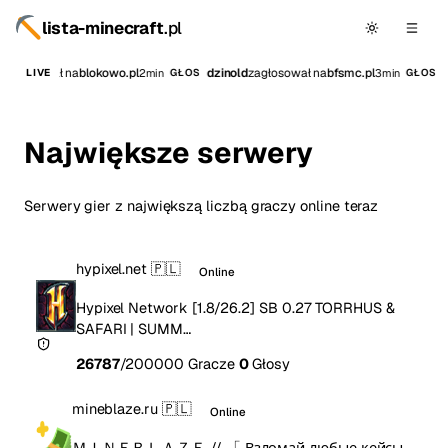
lista-minecraft
.pl
zagłosował na
blokowo.pl
dzinold
zagłosował na
bfsmc.pl
i
2min
3min
LIVE
GŁOS
GŁOS
Największe serwery
Serwery gier z największą liczbą graczy online teraz
hypixel.net
🇵🇱
Online
Hypixel Network [1.8/26.2] SB 0.27 TORRHUS &
SAFARI | SUMM…
26787
/200000 Gracze
0
Głosy
mineblaze.ru
🇵🇱
Online
ＭＩＮＥＢＬＡＺＥ // 「 Взломай любые кейсы