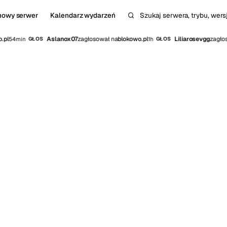
nowy serwer
Kalendarz wydarzeń
Szukaj serwera, trybu, wersji
pl
Aslanox07
zagłosował na
blokowo.pl
Liliarosevgg
zagłoso
54min
1h
GŁOS
GŁOS