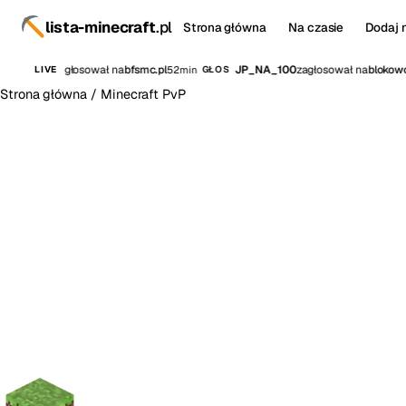
lista-minecraft
.pl
Strona główna
Na czasie
Dodaj 
night22
zagłosował na
bfsmc.pl
JP_NA_100
zagłosował na
blokowo.
52min
LIVE
GŁOS
Strona główna
/
Minecraft PvP