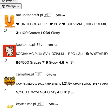
PvP
Wersje
mc.unitedcraft.pl
🇵🇱
Offline
❤️ UNITEDCRAFT.PL ❤️ 26.2 ❤️ SURVIVAL (ONLY PREMI
31
/100 Gracze
1 034
Głosy
kociakmc.pl
🇵🇱
Offline
KOCIAKMC.PL🚀 SV + DZIAŁKI + RPG 1.21.11 🏫 WYSTAR
86
/500 Gracze
719
Głosy
4.6
★
(7)
campfire.pl
🇵🇱
Offline
ᴄᴀᴍᴘꜰɪʀᴇ.ᴘʟ x ᴅᴄ.ᴄᴀᴍᴘꜰɪʀᴇ.ᴘʟ 1.21.8+ ᴄʜᴜɴʙʟᴏᴄᴋ: ᴇᴠᴇɴᴛ ᴀᴘ
5
/500 Gracze
561
Głosy
4.3
★
(13)
krystalmc.pl
🇵🇱
Offline