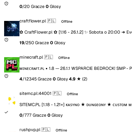
0
/20 Gracze
0
Głosy
craftflower.pl
🇵🇱
Offline
✿ CraftFlower.pl ✿ [1.16 - 26.1.2] ✨ Sobota o 20:00 ➜ Ev
19
/250 Gracze
0
Głosy
minecraft.pl
🇵🇱
Offline
ᴍɪɴᴇᴄʀᴀꜰᴛ.ᴘʟ ▪ 1.8 — 26.1.1 WSPARCIE BEDROCK! SMP - 
4
/12345 Gracze
0
Głosy
4.9
★
(2)
sitemc.pl:44001
🇵🇱
Offline
SITEMC.PL [1.18 - 1.21+] ᴋᴀѕʏɴᴏ ★ ᴅᴜɴɢᴇᴏɴʏ ★ ᴄᴜѕᴛᴏᴍ 
0
/777 Gracze
0
Głosy
rushpvp.pl
🇵🇱
Offline