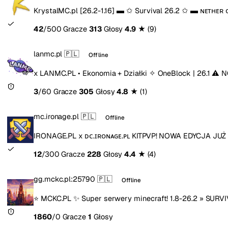
KrystalMC.pl [26.2-1.16] ▬ ✩ Survival 26.2 ✩ ▬ ɴᴇᴛʜᴇʀ ᴏ
42
/500 Gracze
313
Głosy
4.9
★
(9)
lanmc.pl
🇵🇱
Offline
x LANMC.PL • Ekonomia + Działki ✧ OneBlock | 26.1 ⚠
3
/60 Gracze
305
Głosy
4.8
★
(1)
mc.ironage.pl
🇵🇱
Offline
IRONAGE.PL x ᴅᴄ.ɪʀᴏɴᴀɢᴇ.ᴘʟ KITPVP! NOWA EDYCJA JU
12
/300 Gracze
228
Głosy
4.4
★
(4)
gg.mckc.pl:25790
🇵🇱
Offline
⭐ MCKC.PL ✨ Super serwery minecraft! 1.8-26.2 » SURV
1860
/0 Gracze
1
Głosy