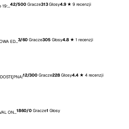
42
/500
Gracze
313
Głosy
4.9 ★
9 recenzji
 19:…
3
/60
Gracze
305
Głosy
4.8 ★
1 recenzji
 NOWA ED…
12
/300
Gracze
228
Głosy
4.4 ★
4 recenzji
Ż DOSTĘPNA!
1860
/0
Gracze
1
Głosy
IVAL ON…