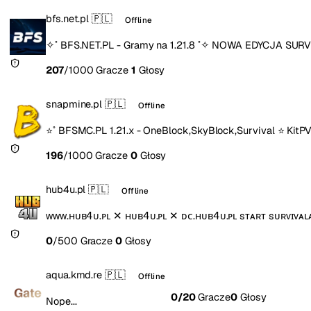
bfs.net.pl
🇵🇱
Offline
✧˚ BFS.NET.PL - Gramy na 1.21.8 ˚✧ NOWA EDYCJA SURV
207
/1000 Gracze
1
Głosy
snapmine.pl
🇵🇱
Offline
⭐˚ BFSMC.PL 1.21.x - OneBlock,SkyBlock,Survival ⭐ KitPV
196
/1000 Gracze
0
Głosy
hub4u.pl
🇵🇱
Offline
ᴡᴡᴡ.ʜᴜʙ𝟦ᴜ.ᴘʟ ✕ ʜᴜʙ𝟦ᴜ.ᴘʟ ✕ ᴅᴄ.ʜᴜʙ𝟦ᴜ.ᴘʟ sᴛᴀʀᴛ sᴜʀᴠɪᴠᴀʟᴀ
0
/500 Gracze
0
Głosy
aqua.kmd.re
🇵🇱
Offline
0
/20
Gracze
0
Głosy
Nope...