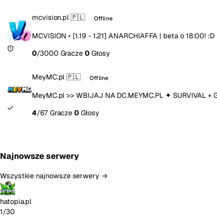
mcvision.pl
🇵🇱
Offline
MCVISION • [1.19 - 1.21] ANARCHIAFFA | beta o 18:00! :D 
0
/3000 Gracze
0
Głosy
MeyMC.pl
🇵🇱
Offline
MeyMC.pl >> WBIJAJ NA DC.MEYMC.PL ✦ SURVIVAL + G
4
/67 Gracze
0
Głosy
Najnowsze serwery
Wszystkie najnowsze serwery →
hatopia.pl
1/30