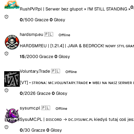
0
RushPVP.pl | Serwer bez głupot × I'M STILL STANDING ×
0
/500 Gracze
0
Głosy
hardsmp.eu
🇵🇱
Offline
HARDSMP.EU | [1.21.4] | JAVA & BEDROCK! ɴᴏᴡʏ ꜱᴛʏʟ ɢʀᴀɴ
15
/2000 Gracze
0
Głosy
Voluntary.Trade
🇵🇱
Offline
[VT] • ꜱᴛʀᴏɴᴀ: ᴍᴄ.ᴠᴏʟᴜɴᴛᴀʀʏ.ᴛʀᴀᴅᴇ ▸ ᴡʙɪᴊ ɴᴀ ɴᴀꜱᴢ ꜱᴇʀᴡᴇʀ 
0
/2026 Gracze
0
Głosy
sysumc.pl
🇵🇱
Offline
SysuMC.PL | ᴅɪꜱᴄᴏʀᴅ → ᴅᴄ.ꜱʏꜱᴜᴍᴄ.ᴘʟ kiedyś tutaj coś je
0
/30 Gracze
0
Głosy