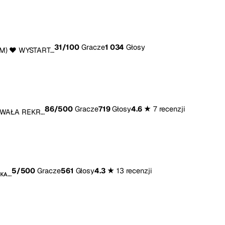
31
/100
Gracze
1 034
Głosy
UM) ❤️ WYSTART…
86
/500
Gracze
719
Głosy
4.6 ★
7 recenzji
TOWAŁA REKR…
5
/500
Gracze
561
Głosy
4.3 ★
13 recenzji
ᴏᴋᴀ…