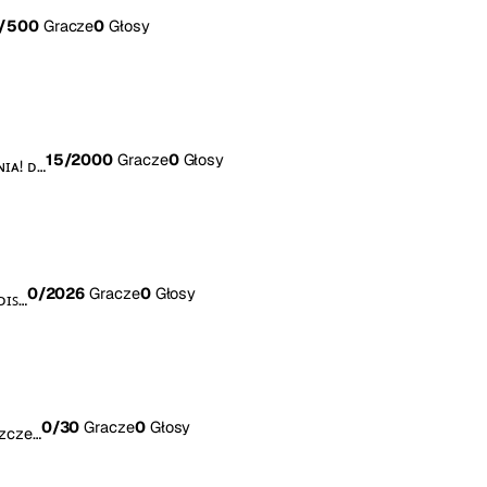
/500
Gracze
0
Głosy
15
/2000
Gracze
0
Głosy
ɪᴀ! ᴅ…
0
/2026
Gracze
0
Głosy
ᴅɪꜱ…
0
/30
Gracze
0
Głosy
szcze…