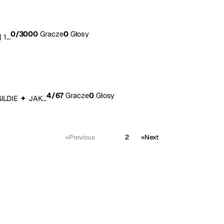
0
/3000
Gracze
0
Głosy
| 1…
4
/67
Gracze
0
Głosy
ILDIE ✦ JAK…
«
Previous
1
2
»
Next