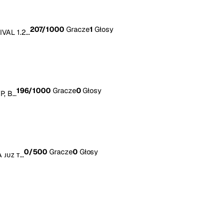
207
/1000
Gracze
1
Głosy
IVAL 1.2…
196
/1000
Gracze
0
Głosy
P, B…
0
/500
Gracze
0
Głosy
 ᴊᴜᴢ ᴛ…