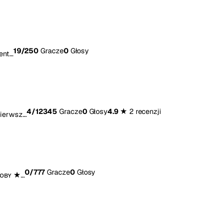
19
/250
Gracze
0
Głosy
ent…
4
/12345
Gracze
0
Głosy
4.9 ★
2 recenzji
Pierwsz…
0
/777
Gracze
0
Głosy
ᴍᴏʙʏ ★…