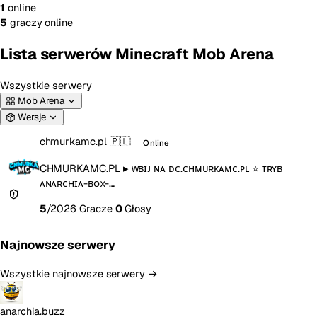
1
online
5
graczy online
Lista serwerów Minecraft Mob Arena
Wszystkie serwery
Mob Arena
Wersje
chmurkamc.pl
🇵🇱
Online
CHMURKAMC.PL ▸ ᴡʙɪᴊ ɴᴀ ᴅᴄ.ᴄʜᴍᴜʀᴋᴀᴍᴄ.ᴘʟ ⭐ ᴛʀʏʙ
ᴀɴᴀʀᴄʜɪᴀ-ʙᴏx-…
5
/2026 Gracze
0
Głosy
Najnowsze serwery
Wszystkie najnowsze serwery →
anarchia.buzz