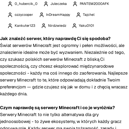
0_hubercik_0
Juleczeka
PANTEM2000AFK
ozzycooper
InDreamHappy
Tajchel
Kankuter123
Nirdzwiedz
Yaku0101
Jak znaleźć serwer, który naprawdę Ci się spodoba?
Świat serwerów Minecraft jest ogromny i pełen możliwości, ale
znalezienie idealne może być wyzwaniem. Niezależnie od tego,
czy szukasz polskich serwerów Minecraft z bliską Ci
społecznością, czy chcesz eksplorować międzynarodowe
społeczności - każdy ma coś innego do zaoferowania. Najlepsze
serwery Minecraft to te, które odpowiadają dokładnie Twoim
preferencjom — gdzie czujesz się jak w domu i z chęcią wracasz
każdego dnia.
Czym naprawdę są serwery Minecraft i co je wyróżnia?
Serwery Minecraft to nie tylko alternatywa dla gry
jednoosobowej - to żywe ekosystemy, w których każdy gracz
odgrywa rolę. Każdy serwer ma swoją tożsamość, zasady i