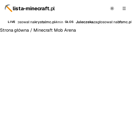
lista-minecraft
.pl
cik_0
zagłosował na
krystalmc.pl
Juleczeka
zagłosował na
bfsmc.pl
4min
6m
LIVE
GŁOS
Strona główna
/
Minecraft Mob Arena