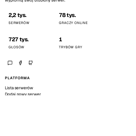
wypromuj swój ulubiony serwer.
2,2 tys.
78 tys.
SERWERÓW
GRACZY ONLINE
727 tys.
1
GŁOSÓW
TRYBÓW GRY
PLATFORMA
Lista serwerów
Dodaj nowy serwer
Statystyki platformy
SPOŁECZNOŚĆ
Discord
Kalendarz wydarzeń