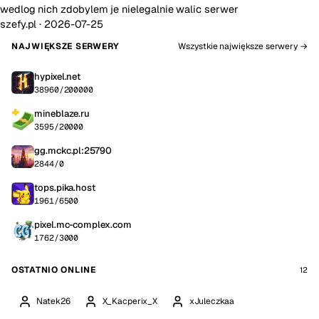
wedlog nich zdobylem je nielegalnie walic serwer
szefy.pl ·
2026-07-25
NAJWIĘKSZE SERWERY
Wszystkie największe serwery →
hypixel.net
38960/200000
mineblaze.ru
3595/20000
gg.mckc.pl:25790
2844/0
tops.pika.host
1961/6500
pixel.mc-complex.com
1762/3000
OSTATNIO ONLINE
12
Natek26
X_Kacperix_X
xJuleczkaa