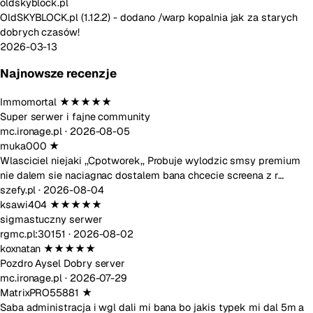
oldskyblock.pl
OldSKYBLOCK.pl (1.12.2) - dodano /warp kopalnia jak za starych
dobrych czasów!
2026-03-13
Najnowsze recenzje
Immomortal
★★★★★
Super serwer i fajne community
mc.ironage.pl ·
2026-08-05
muka000
★
Wlasciciel niejaki ,,Cpotworek,, Probuje wylodzic smsy premium
nie dalem sie naciagnac dostalem bana chcecie screena z r…
szefy.pl ·
2026-08-04
ksawi404
★★★★★
sigmastuczny serwer
rgmc.pl:30151 ·
2026-08-02
koxnatan
★★★★★
Pozdro Aysel Dobry server
mc.ironage.pl ·
2026-07-29
MatrixPRO55881
★
Saba administracja i wgl dali mi bana bo jakis typek mi dal 5m a