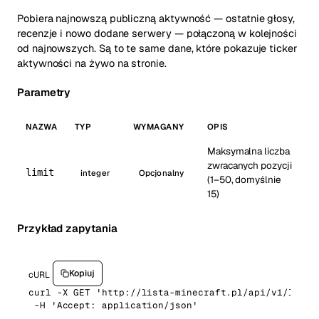
Pobiera najnowszą publiczną aktywność — ostatnie głosy,
recenzje i nowo dodane serwery — połączoną w kolejności
od najnowszych. Są to te same dane, które pokazuje ticker
aktywności na żywo na stronie.
Parametry
NAZWA
TYP
WYMAGANY
OPIS
Maksymalna liczba
zwracanych pozycji
limit
integer
Opcjonalny
(1–50, domyślnie
15)
Przykład zapytania
Kopiuj
cURL
curl -X GET 'http://lista-minecraft.pl/api/v1/live-t
 -H 'Accept: application/json'