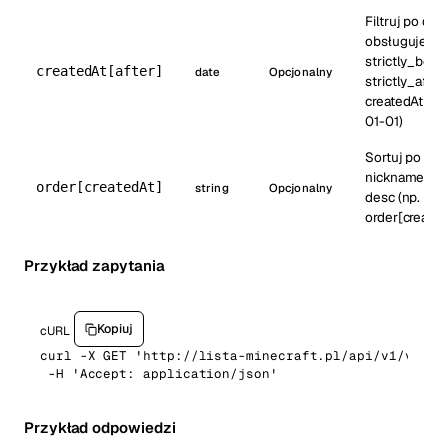
Filtruj po dac
obsługuje befo
strictly_befor
createdAt[after]
date
Opcjonalny
strictly_after 
createdAt[af
01-01)
Sortuj po cre
nickname, as
order[createdAt]
string
Opcjonalny
desc (np.
order[created
Przykład zapytania
Kopiuj
cURL
curl -X GET 'http://lista-minecraft.pl/api/v1/votes
 -H 'Accept: application/json'
Przykład odpowiedzi