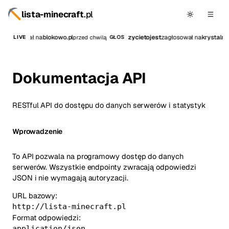
lista-minecraft
.pl
_
zagłosował na
blokowo.pl
zycietojest
zagłosował na
krystalmc
przed chwilą
LIVE
GŁOS
Dokumentacja API
RESTful API do dostępu do danych serwerów i statystyk
Wprowadzenie
To API pozwala na programowy dostęp do danych
serwerów. Wszystkie endpointy zwracają odpowiedzi
JSON i nie wymagają autoryzacji.
URL bazowy:
http://lista-minecraft.pl
Format odpowiedzi:
application/json