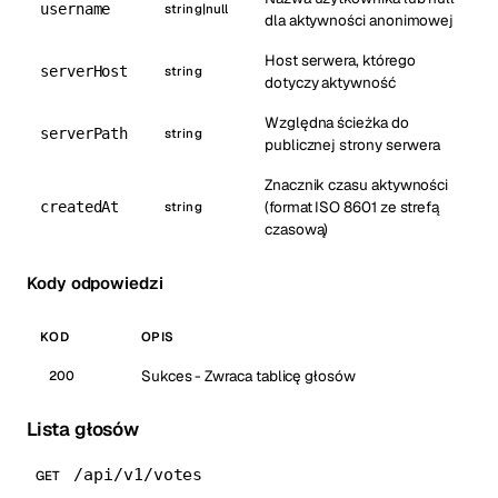
username
string|null
dla aktywności anonimowej
Host serwera, którego
serverHost
string
dotyczy aktywność
Względna ścieżka do
serverPath
string
publicznej strony serwera
Znacznik czasu aktywności
(format ISO 8601 ze strefą
createdAt
string
czasową)
Kody odpowiedzi
KOD
OPIS
Sukces - Zwraca tablicę głosów
200
Lista głosów
/api/v1/votes
GET