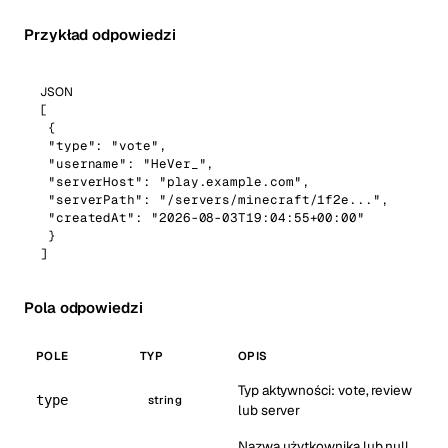
Przykład odpowiedzi
JSON
[

 {

 "type": "vote",

 "username": "HeVer_",

 "serverHost": "play.example.com",

 "serverPath": "/servers/minecraft/1f2e...",

 "createdAt": "2026-08-03T19:04:55+00:00"

 }

]
Pola odpowiedzi
POLE
TYP
OPIS
Typ aktywności: vote, review
type
string
lub server
Nazwa użytkownika lub null