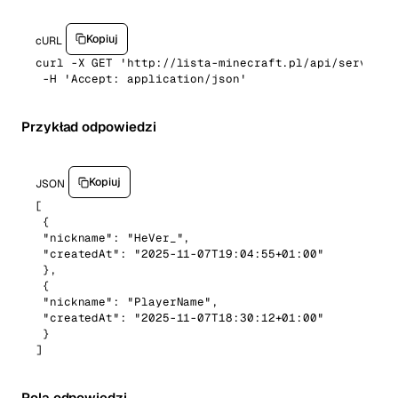
Kopiuj
cURL
curl -X GET 'http://lista-minecraft.pl/api/servers/y
 -H 'Accept: application/json'
Przykład odpowiedzi
Kopiuj
JSON
[

 {

 "nickname": "HeVer_",

 "createdAt": "2025-11-07T19:04:55+01:00"

 },

 {

 "nickname": "PlayerName",

 "createdAt": "2025-11-07T18:30:12+01:00"

 }

]
Pola odpowiedzi