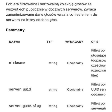
Pobiera filtrowalną i sortowalną kolekcję głosów ze
wszystkich publicznie widocznych serwerów. Zwraca
zanonimizowane dane głosów wraz z odniesieniem do
serwera, na który oddano głos.
Parametry
NAZWA
TYP
WYMAGANY
OPIS
Filtruj po nic
głosującego
(dopasowani
nickname
string
Opcjonalny
częściowe, b
rozróżniania 
liter)
Filtruj po do
UUID serwera,
server.uuid
string
Opcjonalny
oddano głos
Filtruj po slu
server.game.slug
string
Opcjonalny
serwera (np. 