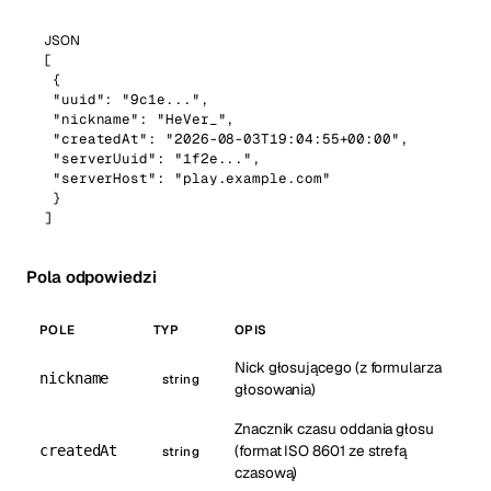
JSON
[

 {

 "uuid": "9c1e...",

 "nickname": "HeVer_",

 "createdAt": "2026-08-03T19:04:55+00:00",

 "serverUuid": "1f2e...",

 "serverHost": "play.example.com"

 }

]
Pola odpowiedzi
POLE
TYP
OPIS
Nick głosującego (z formularza
nickname
string
głosowania)
Znacznik czasu oddania głosu
(format ISO 8601 ze strefą
createdAt
string
czasową)