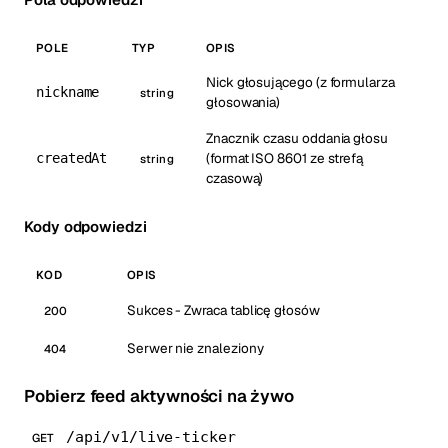
POLE
TYP
OPIS
Nick głosującego (z formularza
nickname
string
głosowania)
Znacznik czasu oddania głosu
(format ISO 8601 ze strefą
createdAt
string
czasową)
Kody odpowiedzi
KOD
OPIS
Sukces - Zwraca tablicę głosów
200
Serwer nie znaleziony
404
Pobierz feed aktywności na żywo
/api/v1/live-ticker
GET