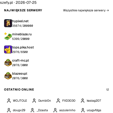
szefy.pl ·
2026-07-25
NAJWIĘKSZE SERWERY
Wszystkie największe serwery →
hypixel.net
35674/200000
mineblaze.ru
5399/20000
tops.pika.host
2976/6500
craft-mc.pl
2078/3000
blazesv.pl
2076/3000
OSTATNIO ONLINE
12
WOJTOLE
Dumbi0n
FXD3030
kasiag207
dougx29
_Dzasta
aszulerinho
uoygvfdgs