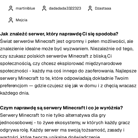
martiniblue
dadadada3322323
Dzastaaa
Mejcia
Jak znaleźć serwer, który naprawdę Ci się spodoba?
Świat serwerów Minecraft jest ogromny i pełen możliwości, ale
znalezienie idealne może być wyzwaniem. Niezależnie od tego,
czy szukasz polskich serwerów Minecraft z bliską Ci
społecznością, czy chcesz eksplorować międzynarodowe
społeczności - każdy ma coś innego do zaoferowania. Najlepsze
serwery Minecraft to te, które odpowiadają dokładnie Twoim
preferencjom — gdzie czujesz się jak w domu i z chęcią wracasz
każdego dnia.
Czym naprawdę są serwery Minecraft i co je wyróżnia?
Serwery Minecraft to nie tylko alternatywa dla gry
jednoosobowej - to żywe ekosystemy, w których każdy gracz
odgrywa rolę. Każdy serwer ma swoją tożsamość, zasady i
wartości, które tworzą unikalne doświadczenie.