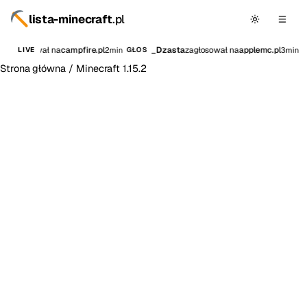
lista-minecraft
.pl
7
zagłosował na
campfire.pl
_Dzasta
zagłosował na
applemc.pl
2min
3min
LIVE
GŁOS
G
Strona główna
/
Minecraft 1.15.2