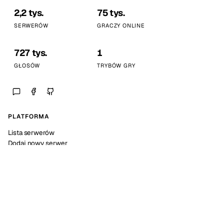
2,2 tys.
75 tys.
SERWERÓW
GRACZY ONLINE
727 tys.
1
GŁOSÓW
TRYBÓW GRY
PLATFORMA
Lista serwerów
Dodaj nowy serwer
Statystyki platformy
SPOŁECZNOŚĆ
Discord
Kalendarz wydarzeń
Dokumentacja API