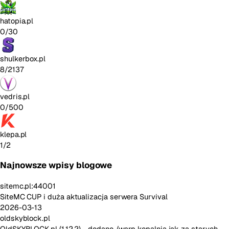
hatopia.pl
0/30
shulkerbox.pl
8/2137
vedris.pl
0/500
klepa.pl
1/2
Najnowsze wpisy blogowe
sitemc.pl:44001
SiteMC CUP i duża aktualizacja serwera Survival
2026-03-13
oldskyblock.pl
OldSKYBLOCK.pl (1.12.2) - dodano /warp kopalnia jak za starych