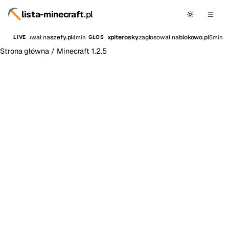
lista-minecraft
.pl
yxv
zagłosował na
szefy.pl
xpiterosky
zagłosował na
blokowo.pl
4min
5min
LIVE
GŁOS
G
Strona główna
/
Minecraft 1.2.5