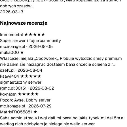
dobrych czasów!
2026-03-13
Najnowsze recenzje
Immomortal
★★★★★
Super serwer i fajne community
mc.ironage.pl ·
2026-08-05
muka000
★
Wlasciciel niejaki ,,Cpotworek,, Probuje wylodzic smsy premium
nie dalem sie naciagnac dostalem bana chcecie screena z r…
szefy.pl ·
2026-08-04
ksawi404
★★★★★
sigmastuczny serwer
rgmc.pl:30151 ·
2026-08-02
koxnatan
★★★★★
Pozdro Aysel Dobry server
mc.ironage.pl ·
2026-07-29
MatrixPRO55881
★
Saba administracja i wgl dali mi bana bo jakis typek mi dal 5m a
wedlog nich zdobylem je nielegalnie walic serwer