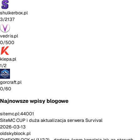
shulkerbox.pl
3/2137
vedris.pl
0/500
klepa.pl
1/2
gorcraft.pl
0/60
Najnowsze wpisy blogowe
sitemc.pl:44001
SiteMC CUP i duża aktualizacja serwera Survival
2026-03-13
oldskyblock.pl
OldSKYBLOCK.pl (1.12.2) - dodano /warp kopalnia jak za starych