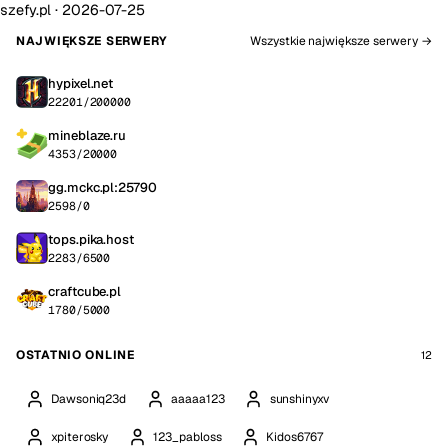
szefy.pl ·
2026-07-25
NAJWIĘKSZE SERWERY
Wszystkie największe serwery →
hypixel.net
22201/200000
mineblaze.ru
4353/20000
gg.mckc.pl:25790
2598/0
tops.pika.host
2283/6500
craftcube.pl
1780/5000
OSTATNIO ONLINE
12
Dawsoniq23d
aaaaa123
sunshinyxv
xpiterosky
123_pabloss
Kidos6767