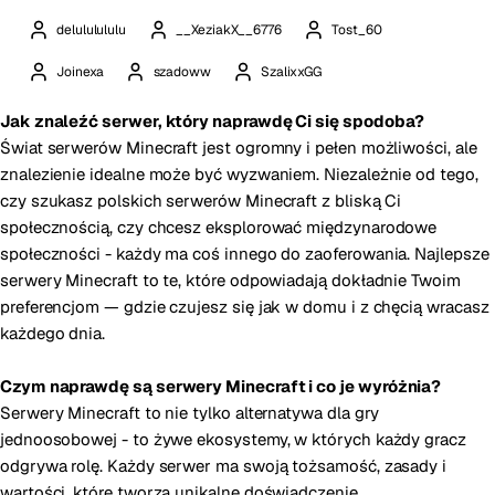
delululululu
__XeziakX__6776
Tost_60
Joinexa
szadoww
SzalixxGG
Jak znaleźć serwer, który naprawdę Ci się spodoba?
Świat serwerów Minecraft jest ogromny i pełen możliwości, ale
znalezienie idealne może być wyzwaniem. Niezależnie od tego,
czy szukasz polskich serwerów Minecraft z bliską Ci
społecznością, czy chcesz eksplorować międzynarodowe
społeczności - każdy ma coś innego do zaoferowania. Najlepsze
serwery Minecraft to te, które odpowiadają dokładnie Twoim
preferencjom — gdzie czujesz się jak w domu i z chęcią wracasz
każdego dnia.
Czym naprawdę są serwery Minecraft i co je wyróżnia?
Serwery Minecraft to nie tylko alternatywa dla gry
jednoosobowej - to żywe ekosystemy, w których każdy gracz
odgrywa rolę. Każdy serwer ma swoją tożsamość, zasady i
wartości, które tworzą unikalne doświadczenie.