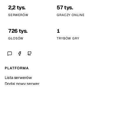
2,2 tys.
57 tys.
SERWERÓW
GRACZY ONLINE
726 tys.
1
GŁOSÓW
TRYBÓW GRY
PLATFORMA
Lista serwerów
Dodaj nowy serwer
Statystyki platformy
SPOŁECZNOŚĆ
Discord
Kalendarz wydarzeń
Dokumentacja API