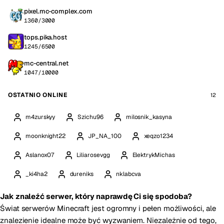
pixel.mc-complex.com
1360/3000
tops.pika.host
1245/6500
mc-central.net
1047/10000
OSTATNIO ONLINE
12
m4zurskyy
Szichu96
milosnik_kasyna
moonknight22
JP_NA_100
xeqzo1234
Aslanox07
Liliarosevgg
ElektrykMichas
_ki4ha2
dureniks
nklabcva
Jak znaleźć serwer, który naprawdę Ci się spodoba?
Świat serwerów Minecraft jest ogromny i pełen możliwości, ale
znalezienie idealne może być wyzwaniem. Niezależnie od tego,