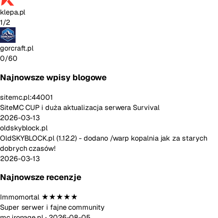
klepa.pl
1/2
gorcraft.pl
0/60
Najnowsze wpisy blogowe
sitemc.pl:44001
SiteMC CUP i duża aktualizacja serwera Survival
2026-03-13
oldskyblock.pl
OldSKYBLOCK.pl (1.12.2) - dodano /warp kopalnia jak za starych
dobrych czasów!
2026-03-13
Najnowsze recenzje
Immomortal
★★★★★
Super serwer i fajne community
mc.ironage.pl ·
2026-08-05