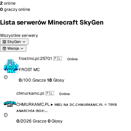
2
online
0
graczy online
Lista serwerów Minecraft SkyGen
Wszystkie serwery
SkyGen
Wersje
frostmc.pl:25701
🇵🇱
Online
FROST MC
0
/100 Gracze
18
Głosy
chmurkamc.pl
🇵🇱
Online
CHMURKAMC.PL ▸ ᴡʙɪᴊ ɴᴀ ᴅᴄ.ᴄʜᴍᴜʀᴋᴀᴍᴄ.ᴘʟ ⭐ ᴛʀʏʙ
ᴀɴᴀʀᴄʜɪᴀ-ʙᴏx-…
0
/2026 Gracze
0
Głosy