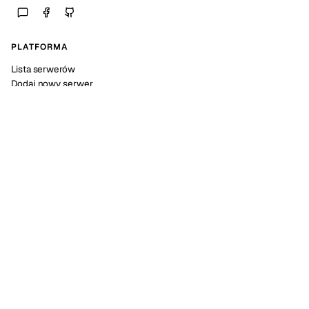
PLATFORMA
Lista serwerów
Dodaj nowy serwer
Statystyki platformy
SPOŁECZNOŚĆ
Discord
Kalendarz wydarzeń
Dokumentacja API
POMOC
FAQ
O nas
Kontakt
NARZĘDZIA