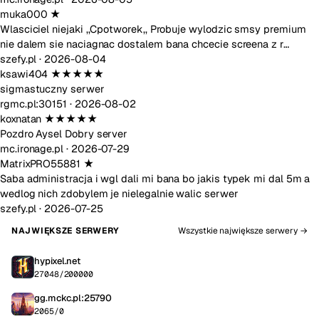
muka000
★
Wlasciciel niejaki ,,Cpotworek,, Probuje wylodzic smsy premium
nie dalem sie naciagnac dostalem bana chcecie screena z r…
szefy.pl ·
2026-08-04
ksawi404
★★★★★
sigmastuczny serwer
rgmc.pl:30151 ·
2026-08-02
koxnatan
★★★★★
Pozdro Aysel Dobry server
mc.ironage.pl ·
2026-07-29
MatrixPRO55881
★
Saba administracja i wgl dali mi bana bo jakis typek mi dal 5m a
wedlog nich zdobylem je nielegalnie walic serwer
szefy.pl ·
2026-07-25
NAJWIĘKSZE SERWERY
Wszystkie największe serwery →
hypixel.net
27048/200000
gg.mckc.pl:25790
2065/0