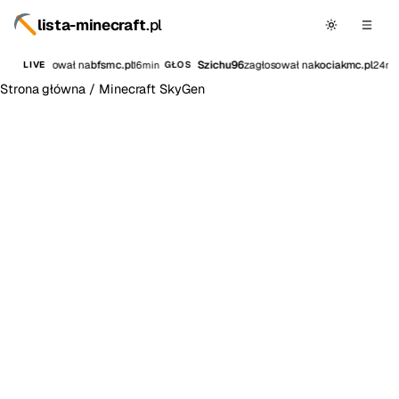
lista-minecraft
.pl
kyy
zagłosował na
bfsmc.pl
Szichu96
zagłosował na
kociakmc.pl
16min
24min
LIVE
GŁOS
Strona główna
/
Minecraft SkyGen