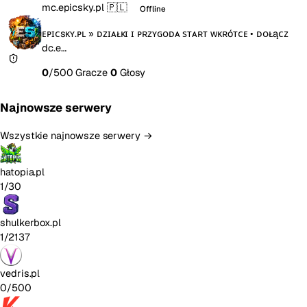
mc.epicsky.pl
🇵🇱
Offline
ᴇᴘɪᴄsᴋʏ.ᴘʟ » ᴅᴢɪᴀᴌᴋɪ ɪ ᴘʀᴢʏɢᴏᴅᴀ ѕᴛᴀʀᴛ ᴡᴋʀóᴛᴄᴇ • ᴅᴏᴌąᴄᴢ
dc.e…
0
/500 Gracze
0
Głosy
Najnowsze serwery
Wszystkie najnowsze serwery →
hatopia.pl
1/30
shulkerbox.pl
1/2137
vedris.pl
0/500