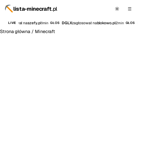
lista-minecraft
.pl
7
zagłosował na
szefy.pl
DGLX
zagłosował na
blokowo.pl
Pa
1min
2min
LIVE
GŁOS
GŁOS
Strona główna
/
Minecraft