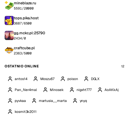
mineblaze.ru
5591/20000
tops.pika.host
3687/6500
gg.mckc.pl:25790
2434/0
craftcube.pl
2363/5000
OSTATNIO ONLINE
12
antos14
Moszu67
poison
DGLX
Pan_Ner4mal
Minosek
nigxht777
AoAKkAj
pyvkaa
martusia__marta
ynyq
kosmit3k2011