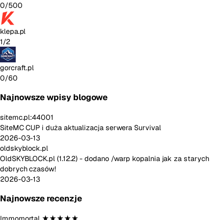
0/500
klepa.pl
1/2
gorcraft.pl
0/60
Najnowsze wpisy blogowe
sitemc.pl:44001
SiteMC CUP i duża aktualizacja serwera Survival
2026-03-13
oldskyblock.pl
OldSKYBLOCK.pl (1.12.2) - dodano /warp kopalnia jak za starych
dobrych czasów!
2026-03-13
Najnowsze recenzje
Immomortal
★★★★★