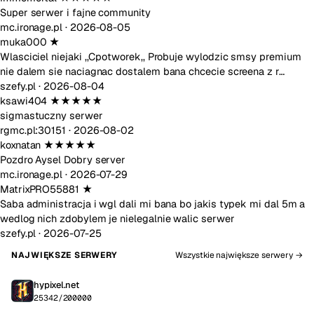
Super serwer i fajne community
mc.ironage.pl ·
2026-08-05
muka000
★
Wlasciciel niejaki ,,Cpotworek,, Probuje wylodzic smsy premium
nie dalem sie naciagnac dostalem bana chcecie screena z r…
szefy.pl ·
2026-08-04
ksawi404
★★★★★
sigmastuczny serwer
rgmc.pl:30151 ·
2026-08-02
koxnatan
★★★★★
Pozdro Aysel Dobry server
mc.ironage.pl ·
2026-07-29
MatrixPRO55881
★
Saba administracja i wgl dali mi bana bo jakis typek mi dal 5m a
wedlog nich zdobylem je nielegalnie walic serwer
szefy.pl ·
2026-07-25
NAJWIĘKSZE SERWERY
Wszystkie największe serwery →
hypixel.net
25342/200000