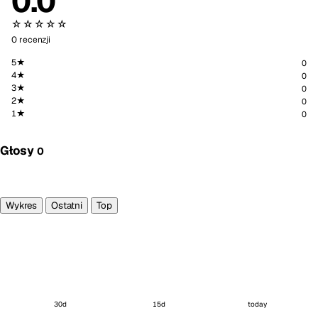
0.0
☆☆☆☆☆
0 recenzji
5★
0
4★
0
3★
0
2★
0
1★
0
Głosy
0
Głosuję
Wykres
Ostatni
Top
30d
15d
today