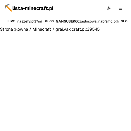
lista-minecraft
.pl
agłosował na
szefy.pl
GANGUSEK66
zagłosował na
bfsmc.pl
37min
1h
LIVE
GŁOS
GŁOS
Strona główna
/
Minecraft
/
graj.vakicraft.pl:39545