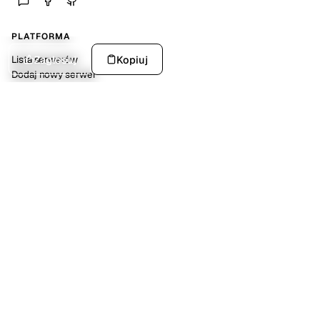
PLATFORMA
Zagłosuj
Kopiuj
Lista serwerów
Dodaj nowy serwer
Statystyki platformy
SPOŁECZNOŚĆ
Discord
Kalendarz wydarzeń
Dokumentacja API
POMOC
FAQ
O nas
Kontakt
NARZĘDZIA
Generator MOTD dla Minecraft