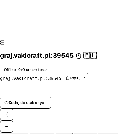
graj.vakicraft.pl:39545
🇵🇱
Offline · 0/0 graczy teraz
Kopiuj IP
graj.vakicraft.pl:39545
Zagłosuj na serwer
Dodaj do ulubionych