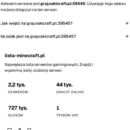
Adresem serwera jest
graj.vakicraft.pl:39545
. Używając tego adresu
możesz dołączyć na ten serwer.
Jak wejść na graj.vakicraft.pl:39545?
Ile osób jest na graj.vakicraft.pl:39545?
lista-minecraft.pl
Największa lista serwerów gamingowych. Znajdź i
wypromuj swój ulubiony serwer.
2,2 tys.
44 tys.
SERWERÓW
GRACZY ONLINE
727 tys.
1
GŁOSÓW
TRYBÓW GRY