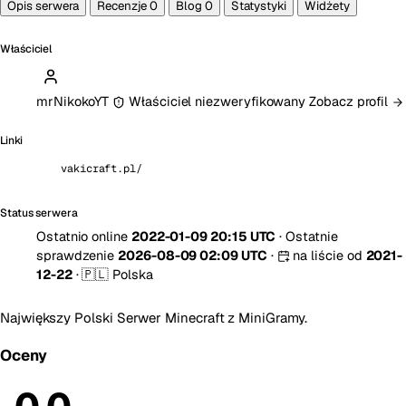
Opis serwera
Recenzje
0
Blog
0
Statystyki
Widżety
Właściciel
mrNikokoYT
Właściciel niezweryfikowany
Zobacz profil
Linki
vakicraft.pl/
Status serwera
Ostatnio online
2022-01-09 20:15 UTC
·
Ostatnie
sprawdzenie
2026-08-09 02:09 UTC
·
na liście od
2021-
12-22
·
🇵🇱 Polska
Największy Polski Serwer Minecraft z MiniGramy.
Oceny