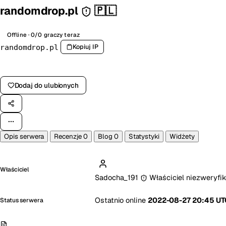
randomdrop.pl
🇵🇱
Offline · 0/0 graczy teraz
Kopiuj IP
randomdrop.pl
Zagłosuj na serwer
Dodaj do ulubionych
Opis serwera
Recenzje
0
Blog
0
Statystyki
Widżety
Właściciel
Sadocha_191
Właściciel niezweryf
Ostatnio online
2022-08-27 20:45 U
Status serwera