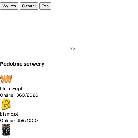
Wykres
Ostatni
Top
30d
Podobne serwery
blokowo.pl
Online
· 360/2026
bfsmc.pl
Online
· 359/1000