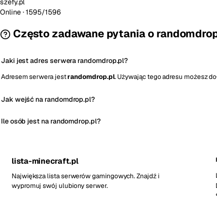
szefy.pl
Online
· 1595/1596
Często zadawane pytania o randomdrop
Jaki jest adres serwera randomdrop.pl?
Adresem serwera jest
randomdrop.pl
. Używając tego adresu możesz doł
Jak wejść na randomdrop.pl?
Ile osób jest na randomdrop.pl?
lista-minecraft.pl
Największa lista serwerów gamingowych. Znajdź i
wypromuj swój ulubiony serwer.
2,2 tys.
83 tys.