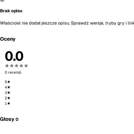
Brak opisu
Właściciel nie dodał jeszcze opisu. Sprawdź wersje, tryby gry i lin
Oceny
0.0
☆☆☆☆☆
0 recenzji
5★
4★
3★
2★
1★
Głosy
0
Głosuję