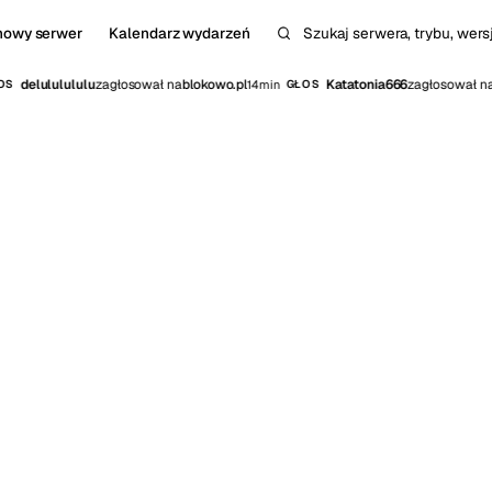
nowy serwer
Kalendarz wydarzeń
Szukaj serwera, trybu, wersji
delululululu
zagłosował na
blokowo.pl
Katatonia666
zagłosował na
14min
S
GŁOS