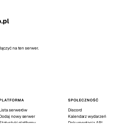
.pl
ączyć na ten serwer.
PLATFORMA
SPOŁECZNOŚĆ
Lista serwerów
Discord
Dodaj nowy serwer
Kalendarz wydarzeń
Statystyki platformy
Dokumentacja API