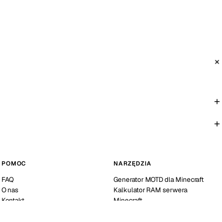
POMOC
NARZĘDZIA
FAQ
Generator MOTD dla Minecraft
O nas
Kalkulator RAM serwera
Kontakt
Minecraft
Sprawdzanie statusu serwera
Minecraft