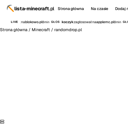
lista-minecraft
.pl
Strona główna
Na czasie
Dodaj 
0
zagłosował na
blokowo.pl
koczyk
zagłosował na
applemc.pl
8min
8min
LIVE
GŁOS
GŁO
Strona główna
/
Minecraft
/
randomdrop.pl