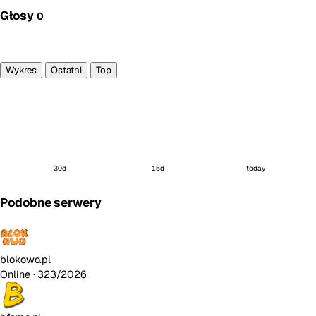
Głosy
0
Głosuję
Wykres
Ostatni
Top
30d
15d
today
Podobne serwery
blokowo.pl
Online
· 323/2026