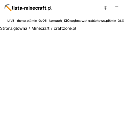
lista-minecraft
.pl
osował na
bfsmc.pl
komuch_130
zagłosował na
blokowo.pl
2min
6min
LIVE
GŁOS
GŁOS
Strona główna
/
Minecraft
/
craftzone.pl