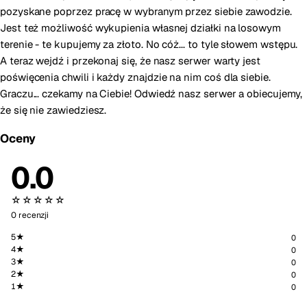
pozyskane poprzez pracę w wybranym przez siebie zawodzie.
Jest też możliwość wykupienia własnej działki na losowym
terenie - te kupujemy za złoto. No cóż... to tyle słowem wstępu.
A teraz wejdź i przekonaj się, że nasz serwer warty jest
poświęcenia chwili i każdy znajdzie na nim coś dla siebie.
Graczu... czekamy na Ciebie! Odwiedź nasz serwer a obiecujemy,
że się nie zawiedziesz.
Oceny
0.0
☆☆☆☆☆
0 recenzji
5★
0
4★
0
3★
0
2★
0
1★
0