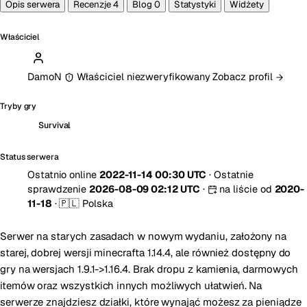
Opis serwera
Recenzje
4
Blog
0
Statystyki
Widżety
Właściciel
DamoN
Właściciel niezweryfikowany
Zobacz profil
Tryby gry
Survival
Status serwera
Ostatnio online
2022-11-14 00:30 UTC
·
Ostatnie
sprawdzenie
2026-08-09 02:12 UTC
·
na liście od
2020-
11-18
·
🇵🇱 Polska
Serwer na starych zasadach w nowym wydaniu, założony na
starej, dobrej wersji minecrafta 1.14.4, ale również dostępny do
gry na wersjach 1.9.1->1.16.4. Brak dropu z kamienia, darmowych
itemów oraz wszystkich innych możliwych ułatwień. Na
serwerze znajdziesz działki, które wynająć możesz za pieniądze