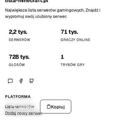
lista-minecraft.pl
Największa lista serwerów gamingowych. Znajdź i
wypromuj swój ulubiony serwer.
2,2 tys.
71 tys.
SERWERÓW
GRACZY ONLINE
728 tys.
1
GŁOSÓW
TRYBÓW GRY
PLATFORMA
Zagłosuj
Kopiuj
Lista serwerów
Dodaj nowy serwer
Statystyki platformy
SPOŁECZNOŚĆ