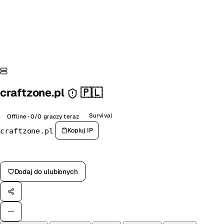
craftzone.pl
🇵🇱
Survival
Offline · 0/0 graczy teraz
Kopiuj IP
craftzone.pl
Zagłosuj na serwer
Dodaj do ulubionych