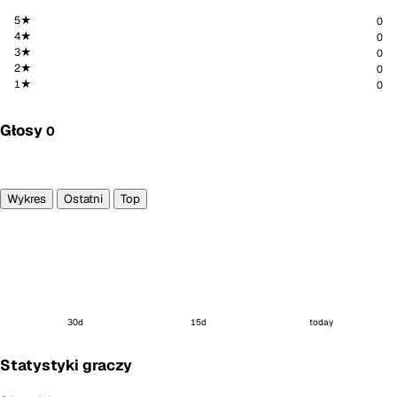
5★
0
4★
0
3★
0
2★
0
1★
0
Głosy
0
Głosuję
Wykres
Ostatni
Top
30d
15d
today
Statystyki graczy