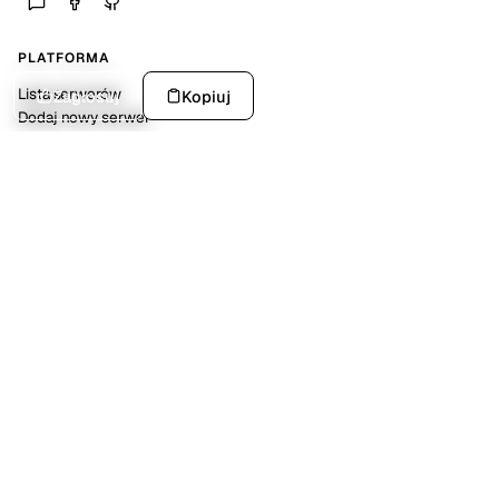
PLATFORMA
Lista serwerów
Zagłosuj
Kopiuj
Dodaj nowy serwer
Statystyki platformy
SPOŁECZNOŚĆ
Discord
Kalendarz wydarzeń
Dokumentacja API
POMOC
FAQ
O nas
Kontakt
NARZĘDZIA
Generator MOTD dla Minecraft