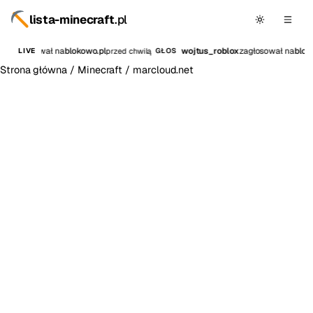
lista-minecraft
.pl
t7
zagłosował na
blokowo.pl
wojtus_roblox
zagłosował na
blok
przed chwilą
LIVE
GŁOS
Strona główna
/
Minecraft
/
marcloud.net