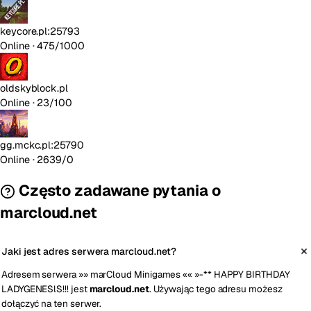
keycore.pl:25793
Online
· 475/1000
oldskyblock.pl
Online
· 23/100
gg.mckc.pl:25790
Online
· 2639/0
Często zadawane pytania o
marcloud.net
Jaki jest adres serwera marcloud.net?
Adresem serwera »» marCloud Minigames «« »-** HAPPY BIRTHDAY
LADYGENESlS!!! jest
marcloud.net
. Używając tego adresu możesz
dołączyć na ten serwer.