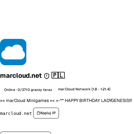
marcloud.net
🇵🇱
marCloud Network [1.8 - 1.21.4]
Online · 0/3710 graczy teraz
»» marCloud Minigames «« »-** HAPPY BIRTHDAY LADYGENESlS!!!
Kopiuj IP
marcloud.net
Zagłosuj na serwer