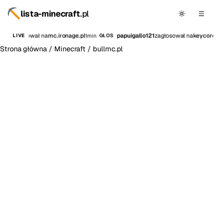
lista-minecraft
.pl
c21
zagłosował na
mc.ironage.pl
papuigallo121
zagłosował na
keycore.p
1min
LIVE
GŁOS
Strona główna
/
Minecraft
/
bullmc.pl