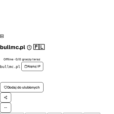
bullmc.pl
🇵🇱
Offline · 0/0 graczy teraz
Kopiuj IP
bullmc.pl
Zagłosuj na serwer
Dodaj do ulubionych