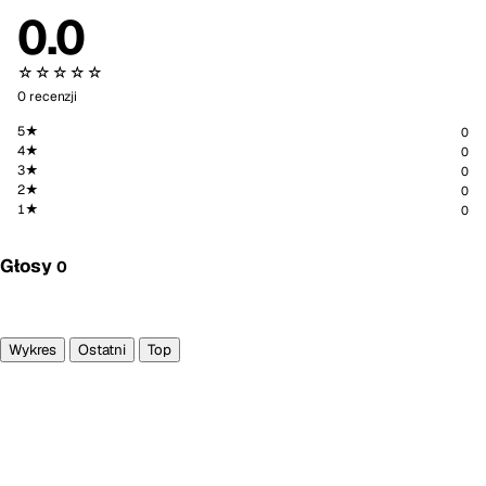
0.0
☆☆☆☆☆
0 recenzji
5★
0
4★
0
3★
0
2★
0
1★
0
Głosy
0
Głosuję
Wykres
Ostatni
Top