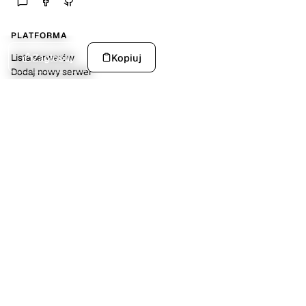
PLATFORMA
Zagłosuj
Kopiuj
Lista serwerów
Dodaj nowy serwer
Statystyki platformy
SPOŁECZNOŚĆ
Discord
Kalendarz wydarzeń
Dokumentacja API
POMOC
FAQ
O nas
Kontakt
NARZĘDZIA
Generator MOTD dla Minecraft