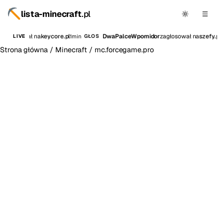
lista-minecraft
.pl
p
zagłosował na
keycore.pl
DwaPalceWpomidor
zagłosował na
szefy.pl
1min
LIVE
GŁOS
Strona główna
/
Minecraft
/
mc.forcegame.pro