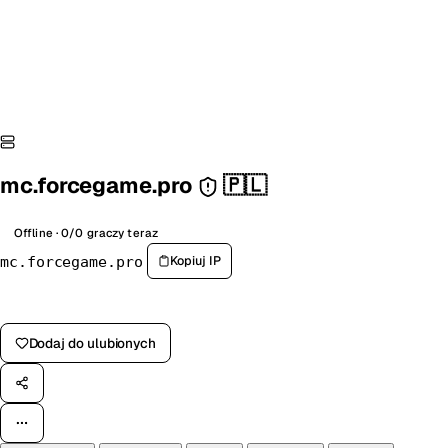
mc.forcegame.pro
🇵🇱
Offline · 0/0 graczy teraz
Kopiuj IP
mc.forcegame.pro
Zagłosuj na serwer
Dodaj do ulubionych