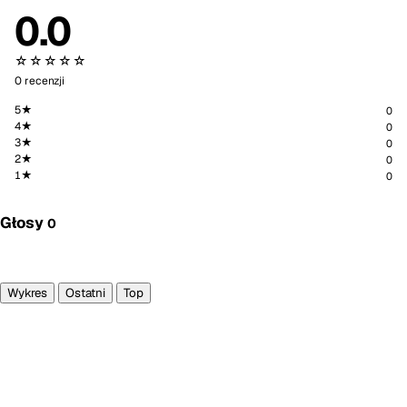
0.0
☆☆☆☆☆
0 recenzji
5★
0
4★
0
3★
0
2★
0
1★
0
Głosy
0
Głosuję
Wykres
Ostatni
Top