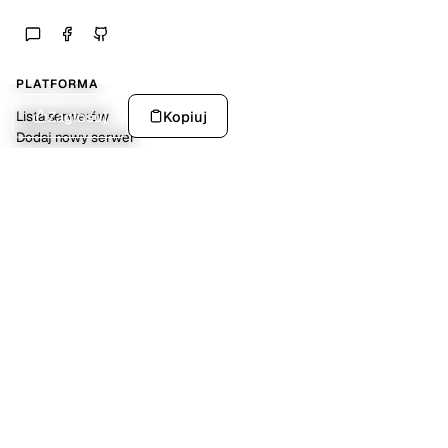
PLATFORMA
Zagłosuj
Kopiuj
Lista serwerów
Dodaj nowy serwer
Statystyki platformy
SPOŁECZNOŚĆ
Discord
Kalendarz wydarzeń
Dokumentacja API
POMOC
FAQ
O nas
Kontakt
NARZĘDZIA