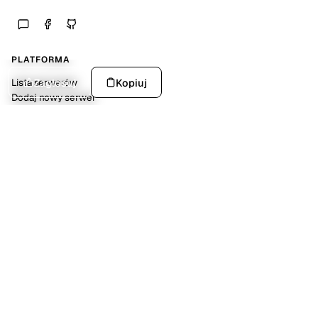
PLATFORMA
Zagłosuj
Kopiuj
Lista serwerów
Dodaj nowy serwer
Statystyki platformy
SPOŁECZNOŚĆ
Discord
Kalendarz wydarzeń
Dokumentacja API
POMOC
FAQ
O nas
Kontakt
NARZĘDZIA