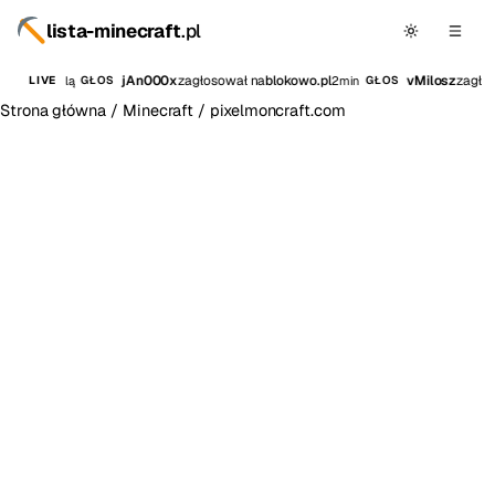
lista-minecraft
.pl
jAn000x
zagłosował na
blokowo.pl
vMilosz
zagłos
przed chwilą
2min
LIVE
GŁOS
GŁOS
Strona główna
/
Minecraft
/
pixelmoncraft.com