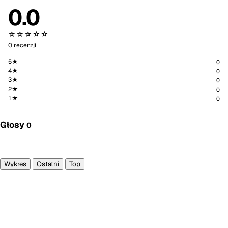
0.0
☆☆☆☆☆
0 recenzji
5★
0
4★
0
3★
0
2★
0
1★
0
Głosy
0
Głosuję
Wykres
Ostatni
Top