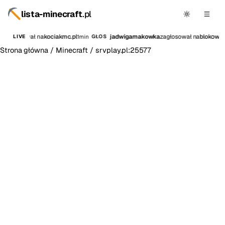
lista-minecraft
.pl
va
zagłosował na
kociakmc.pl
jadwigamakowka
zagłosował na
blokowo.
1min
LIVE
GŁOS
Strona główna
/
Minecraft
/
srvplay.pl:25577