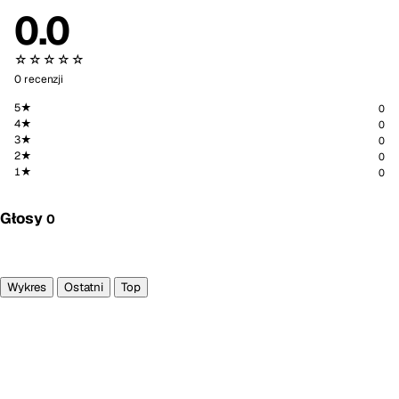
0.0
☆☆☆☆☆
0 recenzji
5★
0
4★
0
3★
0
2★
0
1★
0
Głosy
0
Głosuję
Wykres
Ostatni
Top