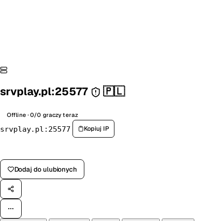
srvplay.pl:25577
🇵🇱
Offline · 0/0 graczy teraz
Kopiuj IP
srvplay.pl:25577
Zagłosuj na serwer
Dodaj do ulubionych