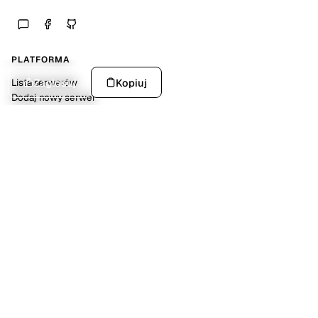
PLATFORMA
Zagłosuj
Kopiuj
Lista serwerów
Dodaj nowy serwer
Statystyki platformy
SPOŁECZNOŚĆ
Discord
Kalendarz wydarzeń
Dokumentacja API
POMOC
FAQ
O nas
Kontakt
NARZĘDZIA