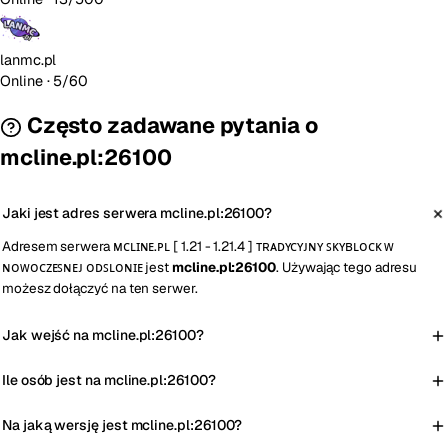
lanmc.pl
Online
· 5/60
Często zadawane pytania o
mcline.pl:26100
Jaki jest adres serwera mcline.pl:26100?
Adresem serwera ᴍᴄʟɪɴᴇ.ᴘʟ [ 1.21 - 1.21.4 ] ᴛʀᴀᴅʏᴄʏᴊɴʏ ꜱᴋʏʙʟᴏᴄᴋ ᴡ
ɴᴏᴡᴏᴄᴢᴇꜱɴᴇᴊ ᴏᴅꜱʟᴏɴɪᴇ jest
mcline.pl:26100
. Używając tego adresu
możesz dołączyć na ten serwer.
Jak wejść na mcline.pl:26100?
Ile osób jest na mcline.pl:26100?
Na jaką wersję jest mcline.pl:26100?