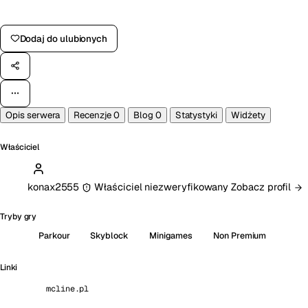
Zagłosuj na serwer
Dodaj do ulubionych
Opis serwera
Recenzje
0
Blog
0
Statystyki
Widżety
Właściciel
konax2555
Właściciel niezweryfikowany
Zobacz profil
Tryby gry
Parkour
Skyblock
Minigames
Non Premium
Linki
mcline.pl