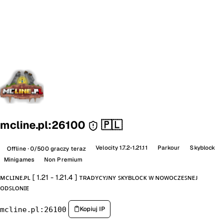
mcline.pl:26100
🇵🇱
Velocity 1.7.2-1.21.11
Parkour
Skyblock
Offline · 0/500 graczy teraz
Minigames
Non Premium
ᴍᴄʟɪɴᴇ.ᴘʟ [ 1.21 - 1.21.4 ] ᴛʀᴀᴅʏᴄʏᴊɴʏ ꜱᴋʏʙʟᴏᴄᴋ ᴡ ɴᴏᴡᴏᴄᴢᴇꜱɴᴇᴊ
ᴏᴅꜱʟᴏɴɪᴇ
Kopiuj IP
mcline.pl:26100