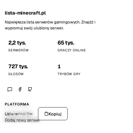
lista-minecraft.pl
Największa lista serwerów gamingowych. Znajdź i
wypromuj swój ulubiony serwer.
2,2 tys.
65 tys.
SERWERÓW
GRACZY ONLINE
727 tys.
1
GŁOSÓW
TRYBÓW GRY
PLATFORMA
Zagłosuj
Kopiuj
Lista serwerów
Dodaj nowy serwer
Statystyki platformy