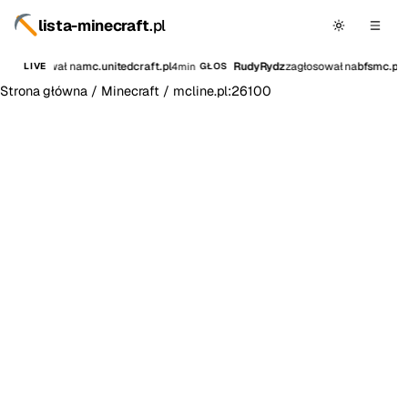
lista-minecraft
.pl
ia
zagłosował na
mc.unitedcraft.pl
RudyRydz
zagłosował na
bfsmc.pl
4min
5
LIVE
GŁOS
Strona główna
/
Minecraft
/
mcline.pl:26100