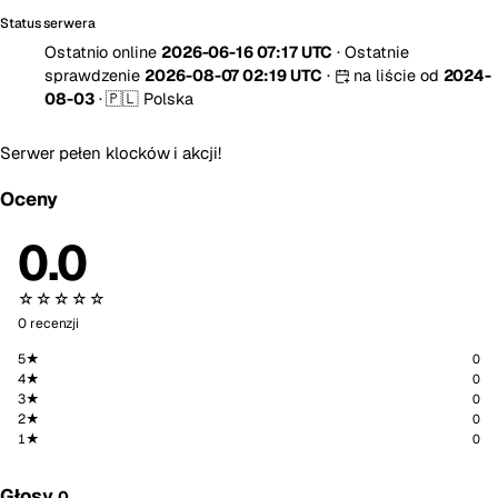
Status serwera
Ostatnio online
2026-06-16 07:17 UTC
·
Ostatnie
sprawdzenie
2026-08-07 02:19 UTC
·
na liście od
2024-
08-03
·
🇵🇱 Polska
Serwer pełen klocków i akcji!
Oceny
0.0
☆☆☆☆☆
0 recenzji
5★
0
4★
0
3★
0
2★
0
1★
0
Głosy
0