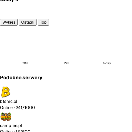
Głosuję
Wykres
Ostatni
Top
30d
15d
today
Podobne serwery
bfsmc.pl
Online
· 241/1000
campfire.pl
Online
· 13/500