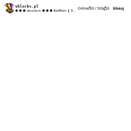
vblocks.pl
Głosuj
Online
0 / 500
0
● ● ● ᴠʙʟᴏᴄᴋꜱ.ᴘʟ ● ● ● BedWars ❙ DuelsPVP ❙ SkyBlock (wkrótce)