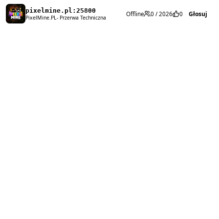
pixelmine.pl:25800
Głosuj
Offline
0 / 2026
0
PixelMine.PL- Przerwa Techniczna